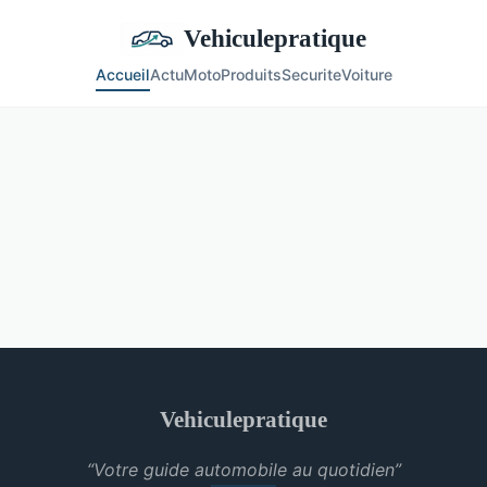
Vehiculepratique
Accueil
Actu
Moto
Produits
Securite
Voiture
Vehiculepratique
“Votre guide automobile au quotidien”