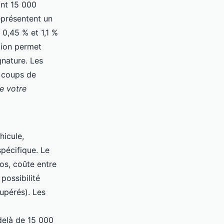
ant 15 000
représentent un
 0,45 % et 1,1 %
tion permet
gnature. Les
à coups de
de votre
hicule,
pécifique. Le
os, coûte entre
 possibilité
upérés). Les
-delà de 15 000