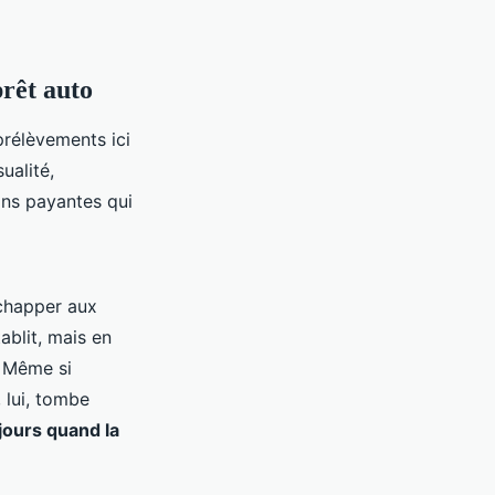
prêt auto
prélèvements ici
ualité,
ons payantes qui
échapper aux
tablit, mais en
. Même si
, lui, tombe
jours quand la