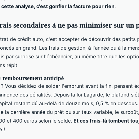
ette analyse, c'est gonfler la facture pour rien
.
frais secondaires à ne pas minimiser sur un 
rat de crédit auto, c'est accepter de découvrir des petits 
noncés en grand. Les frais de gestion, à l'année ou à la mens
is par surprise sur l'échéancier, au même titre que les opti
s répit.
 au remboursement anticipé
e ? Vous décidez de solder l'emprunt avant la fin, pensant 
l'annonce des pénalités. Depuis la loi Lagarde, le plafond s'é
 capital restant dû au-delà de douze mois, 0,5 % en dessous
te la dernière année du prêt ou sur taux variable, le surcoût
00 et 400 euros selon le solde.
Et ces frais-là tombent tou
e !