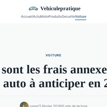
Vehiculepratique
Accueil
Actu
Moto
Produits
Securite
Voiture
VOITURE
sont les frais annex
 auto à anticiper en
Lyana
21 février 2026
10 min de lecture
L