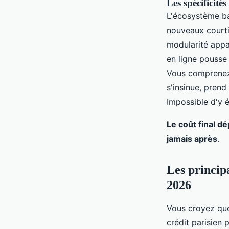
Les spécificités
L'écosystème ba
nouveaux courtie
modularité appa
en ligne pousse 
Vous comprenez v
s'insinue, pren
Impossible d'y é
Le coût final dé
jamais après
.
Les princip
2026
Vous croyez que 
crédit parisien 