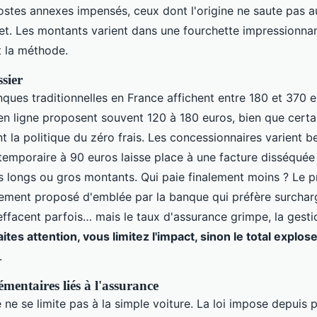
postes annexes impensés, ceux dont l'origine ne saute pas 
et. Les montants varient dans une fourchette impressionna
et la méthode.
ssier
ques traditionnelles en France affichent entre 180 et 370 e
en ligne proposent souvent 120 à 180 euros, bien que certa
t la politique du zéro frais. Les concessionnaires varient b
temporaire à 90 euros laisse place à une facture disséquée
s longs ou gros montants. Qui paie finalement moins ? Le pr
rement proposé d'emblée par la banque qui préfère surcharge
'effacent parfois… mais le taux d'assurance grimpe, la gesti
ites attention, vous limitez l'impact, sinon le total explos
.
émentaires liés à l'assurance
 ne se limite pas à la simple voiture. La loi impose depuis 