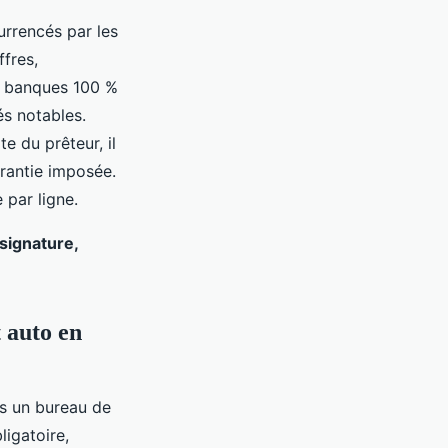
urrencés par les
ffres,
es banques 100 %
és notables.
e du prêteur, il
arantie imposée.
 par ligne.
 signature,
t auto en
ns un bureau de
ligatoire,