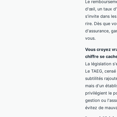
Le remboursemen
d'œil, un taux d
s'invite dans le
rire. Dès que vo
d'assurance, gar
vous.
Vous croyez vra
chiffre se cach
La législation s
Le TAEG, censé 
subtilités rajou
mais d'un établi
privilégient le 
gestion ou l'ass
évitez de mauvai