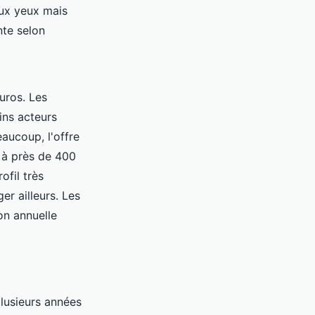
aux yeux mais
nte selon
uros. Les
ins acteurs
eaucoup, l'offre
 à près de 400
ofil très
r ailleurs. Les
on annuelle
e
plusieurs années