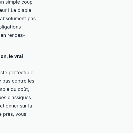
un simple coup
eur ! Le diable
nt absolument pas
bligations
e en rendez-
n, le vrai
ste perfectible.
 pas contre les
mble du coût,
ues classiques
ctionner sur la
e près, vous