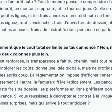
t d'un prêt auto ? Tout le monde pense le comprendre d'
'intérêt, un montant emprunté, et le tour est joué. Quelle err
s petites lignes, et les frais annexes d'un crédit auto ne fo
us signez, tout s'enclenche : frais d'ouverture de dossier, o
anties annexes, frais administratifs dont personne ne parl
iment que le coût total se limite au taux annoncé ? Non, no
e deux colonnes plus loin.
'est renforcée, la transparence a fait du chemin, mais tout re
intégrer les coûts, donne une idée globale, mais ne protège
tées après coup. La réglementation impose d'afficher l'ense
ssement à l'autre, la facture diffère radicalement. Les banq
poste frais de dossier, les plateformes en ligne préfèrent pon
urance. Si vous réussissez à décrypter le contrat à la virgul
ses surprises, mais qui arrive à tout anticiper ?