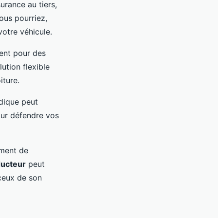
urance au tiers,
ous pourriez,
votre véhicule.
ment pour des
ution flexible
iture.
idique peut
our défendre vos
ment de
ucteur
peut
 ceux de son