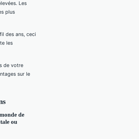
élevées. Les
es plus
il des ans, ceci
te les
s de votre
ntages sur le
ns
e monde de
tale ou