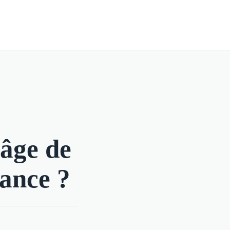
'âge de
rance ?