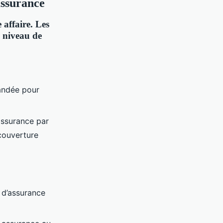
assurance
 affaire. Les
e niveau de
ndée pour
 assurance par
 couverture
e d’assurance