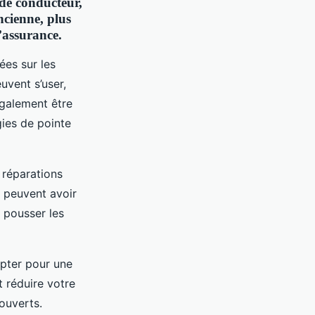
 de conducteur,
ncienne, plus
’assurance
.
ées sur les
uvent s’user,
également être
ies de pointe
s réparations
, peuvent avoir
 pousser les
opter pour une
t réduire votre
ouverts.