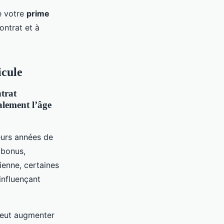
e votre
prime
ontrat et à
icule
ntrat
alement l’âge
eurs années de
 bonus,
enne, certaines
influençant
 peut augmenter