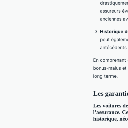
drastiquement
assureurs éva
anciennes av
Historique d
peut égaleme
antécédents 
En comprenant c
bonus-malus et 
long terme.
Les garantie
Les voitures d
l’assurance. Ce
historique, néc