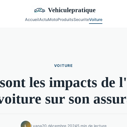
Vehiculepratique
Accueil
Actu
Moto
Produits
Securite
Voiture
VOITURE
sont les impacts de l
voiture sur son assu
Lyana
20 décembre 2024
5 min de lecture
L